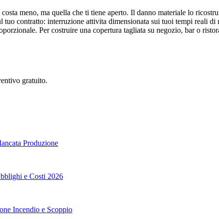
costa meno, ma quella che ti tiene aperto. Il danno materiale lo ricostrui
uo contratto: interruzione attivita dimensionata sui tuoi tempi reali di r
orzionale. Per costruire una copertura tagliata su negozio, bar o risto
entivo gratuito.
 Mancata Produzione
Obblighi e Costi 2026
ione Incendio e Scoppio