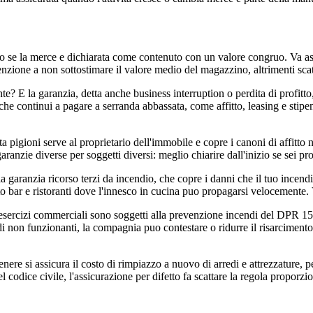
 se la merce e dichiarata come contenuto con un valore congruo. Va assi
tenzione a non sottostimare il valore medio del magazzino, altrimenti scat
ante? E la garanzia, detta anche business interruption o perdita di profit
 che continui a pagare a serranda abbassata, come affitto, leasing e stipen
ta pigioni serve al proprietario dell'immobile e copre i canoni di affitto n
ranzie diverse per soggetti diversi: meglio chiarire dall'inizio se sei pr
garanzia ricorso terzi da incendio, che copre i danni che il tuo incendio
o bar e ristoranti dove l'innesco in cucina puo propagarsi velocemente. V
ti esercizi commerciali sono soggetti alla prevenzione incendi del DPR 
i non funzionanti, la compagnia puo contestare o ridurre il risarcimento
ere si assicura il costo di rimpiazzo a nuovo di arredi e attrezzature, pe
 codice civile, l'assicurazione per difetto fa scattare la regola proporzi