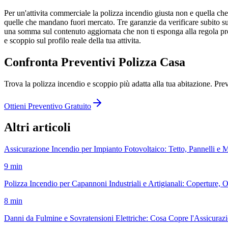
Per un'attivita commerciale la polizza incendio giusta non e quella che 
quelle che mandano fuori mercato. Tre garanzie da verificare subito sul t
una somma sul contenuto aggiornata che non ti esponga alla regola prop
e scoppio sul profilo reale della tua attivita.
Confronta Preventivi Polizza Casa
Trova la polizza incendio e scoppio più adatta alla tua abitazione. Prev
Ottieni Preventivo Gratuito
Altri articoli
Assicurazione Incendio per Impianto Fotovoltaico: Tetto, Pannelli e
9 min
Polizza Incendio per Capannoni Industriali e Artigianali: Coperture, 
8 min
Danni da Fulmine e Sovratensioni Elettriche: Cosa Copre l'Assicuraz