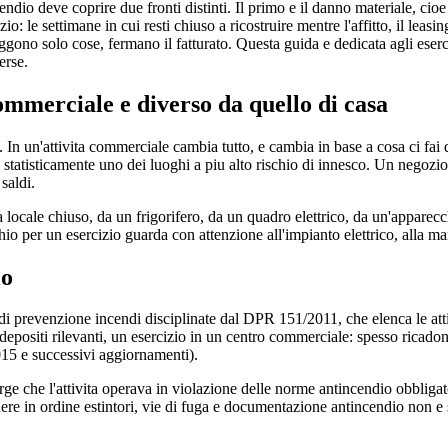
endio deve coprire due fronti distinti. Il primo e il danno materiale, cioe
zio: le settimane in cui resti chiuso a ricostruire mentre l'affitto, il leas
ggono solo cose, fermano il fatturato. Questa guida e dedicata agli eserc
erse.
commerciale e diverso da quello di casa
 In un'attivita commerciale cambia tutto, e cambia in base a cosa ci fai d
statisticamente uno dei luoghi a piu alto rischio di innesco. Un negozio 
 saldi.
, a locale chiuso, da un frigorifero, da un quadro elettrico, da un'appare
io per un esercizio guarda con attenzione all'impianto elettrico, alla ma
io
lli di prevenzione incendi disciplinate dal DPR 151/2011, che elenca le at
 depositi rilevanti, un esercizio in un centro commerciale: spesso ricad
15 e successivi aggiornamenti).
erge che l'attivita operava in violazione delle norme antincendio obblig
nere in ordine estintori, vie di fuga e documentazione antincendio non 