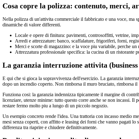
Cosa copre la polizza: contenuto, merci, ar
Nella polizza di un'attivita commerciale il fabbricato e una voce, ma sp
dinamiche di valore differenti.
Locale e opere di finitura: pavimenti, controsoffitti, vetrine, impian
Arredi e attrezzature: banco, scaffalature, frigoriferi, forni, reg
Merci e scorte di magazzino: e la voce piu variabile, perche un 
Attrezzatura professionale specifica: la cucina di un ristorante p
La garanzia interruzione attivita (business
E qui che si gioca la sopravvivenza dell'esercizio. La garanzia interruz
dopo un incendio coperto. Non rimborsa il muro bruciato, rimborsa il f
Funziona cosi: la garanzia indennizza tipicamente il margine di contribu
licenziare, utenze minime: tutto questo corre anche se non incassi. Il 
restare fermo molto piu a lungo di un piccolo negozio.
Un esempio concreto rende l'idea. Una trattoria con incasso medio men
mesi senza coperti, con affitto e leasing dei forni che vanno pagati lo s
differenza tra riaprire e chiudere definitivamente.