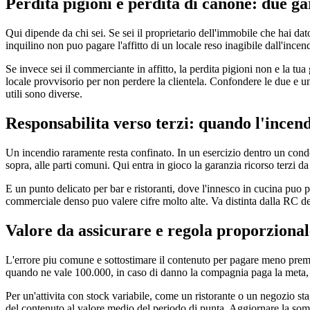
Perdita pigioni e perdita di canone: due g
Qui dipende da chi sei. Se sei il proprietario dell'immobile che hai dato
inquilino non puo pagare l'affitto di un locale reso inagibile dall'ince
Se invece sei il commerciante in affitto, la perdita pigioni non e la tua
locale provvisorio per non perdere la clientela. Confondere le due e un 
utili sono diverse.
Responsabilita verso terzi: quando l'incend
Un incendio raramente resta confinato. In un esercizio dentro un cond
sopra, alle parti comuni. Qui entra in gioco la garanzia ricorso terzi da 
E un punto delicato per bar e ristoranti, dove l'innesco in cucina puo p
commerciale denso puo valere cifre molto alte. Va distinta dalla RC dell'
Valore da assicurare e regola proporzional
L'errore piu comune e sottostimare il contenuto per pagare meno premio.
quando ne vale 100.000, in caso di danno la compagnia paga la meta, an
Per un'attivita con stock variabile, come un ristorante o un negozio st
del contenuto al valore medio del periodo di punta. Aggiornare la somm