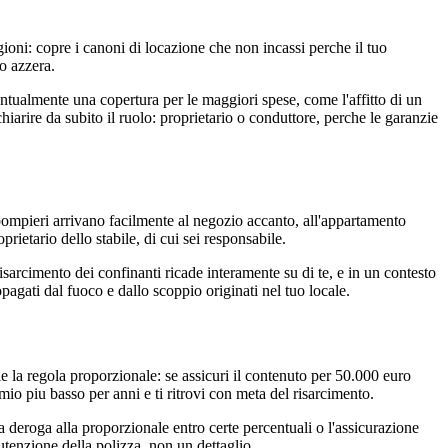
igioni: copre i canoni di locazione che non incassi perche il tuo
lo azzera.
eventualmente una copertura per le maggiori spese, come l'affitto di un
iarire da subito il ruolo: proprietario o conduttore, perche le garanzie
pompieri arrivano facilmente al negozio accanto, all'appartamento
prietario dello stabile, di cui sei responsabile.
isarcimento dei confinanti ricade interamente su di te, e in un contesto
opagati dal fuoco e dallo scoppio originati nel tuo locale.
le la regola proporzionale: se assicuri il contenuto per 50.000 euro
io piu basso per anni e ti ritrovi con meta del risarcimento.
 deroga alla proporzionale entro certe percentuali o l'assicurazione
tenzione della polizza, non un dettaglio.