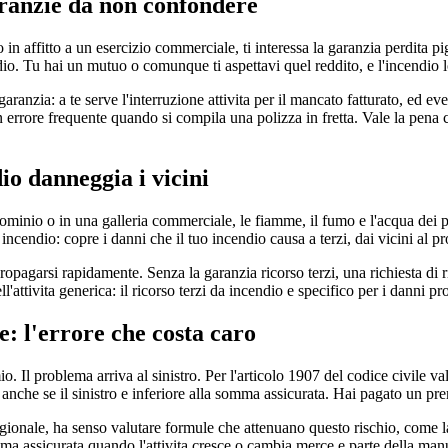
aranzie da non confondere
 in affitto a un esercizio commerciale, ti interessa la garanzia perdita p
ndio. Tu hai un mutuo o comunque ti aspettavi quel reddito, e l'incendio 
 garanzia: a te serve l'interruzione attivita per il mancato fatturato, ed 
errore frequente quando si compila una polizza in fretta. Vale la pena ch
io danneggia i vicini
ominio o in una galleria commerciale, le fiamme, il fumo e l'acqua dei 
incendio: copre i danni che il tuo incendio causa a terzi, dai vicini al pro
ropagarsi rapidamente. Senza la garanzia ricorso terzi, una richiesta di r
attivita generica: il ricorso terzi da incendio e specifico per i danni pr
e: l'errore che costa caro
 Il problema arriva al sinistro. Per l'articolo 1907 del codice civile va
che se il sinistro e inferiore alla somma assicurata. Hai pagato un prem
agionale, ha senso valutare formule che attenuano questo rischio, come la
a assicurata quando l'attivita cresce o cambia merce e parte della manu