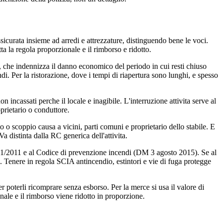
curata insieme ad arredi e attrezzature, distinguendo bene le voci.
ta la regola proporzionale e il rimborso e ridotto.
to, che indennizza il danno economico del periodo in cui resti chiuso
di. Per la ristorazione, dove i tempi di riapertura sono lunghi, e spesso
on incassati perche il locale e inagibile. L'interruzione attivita serve al
oprietario o conduttore.
 o scoppio causa a vicini, parti comuni e proprietario dello stabile. E
a distinta dalla RC generica dell'attivita.
151/2011 e al Codice di prevenzione incendi (DM 3 agosto 2015). Se al
. Tenere in regola SCIA antincendio, estintori e vie di fuga protegge
r poterli ricomprare senza esborso. Per la merce si usa il valore di
onale e il rimborso viene ridotto in proporzione.