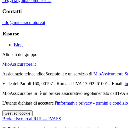
Leggi la guida completa →
Contatti
info@mioassicuratore.it
Risorse
Blog
Altri siti del gruppo
MioAssicuratore.it
AssicurazioneIncendioeScoppio.it è un servizio di
MioAssicuratore Sr
Viale dei Parioli 160, 00197 - Roma - P.IVA 13992261001 - Email:
i
MioAssicuratore Srl è un broker assicurativo regolamentato dall'IVA
L'utente dichiara di accettare
l'informativa privacy
-
termini e condizio
Gestisci cookie
Broker iscritto al RUI — IVASS