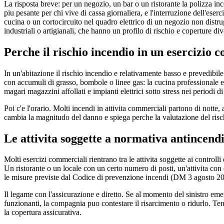
La risposta breve: per un negozio, un bar o un ristorante la polizza inc
piu pesante per chi vive di cassa giornaliera, e l'interruzione dell'eserci
cucina o un cortocircuito nel quadro elettrico di un negozio non distru
industriali o artigianali, che hanno un profilo di rischio e coperture div
Perche il rischio incendio in un esercizio 
In un'abitazione il rischio incendio e relativamente basso e prevedibile.
con accumuli di grasso, bombole o linee gas: la cucina professionale e 
magari magazzini affollati e impianti elettrici sotto stress nei periodi di
Poi c'e l'orario. Molti incendi in attivita commerciali partono di notte
cambia la magnitudo del danno e spiega perche la valutazione del risch
Le attivita soggette a normativa antincend
Molti esercizi commerciali rientrano tra le attivita soggette ai contro
Un ristorante o un locale con un certo numero di posti, un'attivita con
le misure previste dal Codice di prevenzione incendi (DM 3 agosto 20
Il legame con l'assicurazione e diretto. Se al momento del sinistro em
funzionanti, la compagnia puo contestare il risarcimento o ridurlo. Te
la copertura assicurativa.