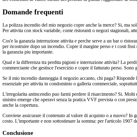
Domande frequenti
La polizza incendio del mio negozio copre anche la merce? Si, ma solo
Per attivita con stock variabile, come ristoranti o negozi stagionali, at
Cos'e la garanzia interruzione attivita e perche serve a un bar o ristor
per ricostruire dopo un incendio. Copre il margine perso e i costi fissi
la garanzia piu importante.
Qual e la differenza tra perdita pigioni e interruzione attivita? La perdi
commerciante che gestisce l'esercizio e copre il fatturato perso. Sono ga
Se il mio incendio danneggia il negozio accanto, chi paga? Risponde la 
essenziale per attivita in condominio o galleria commerciale, soprattutt
L'irregolarita antincendio puo farmi perdere il risarcimento? Si. Mol
sinistro emerge che operavi senza la pratica VVF prevista o con presid
anche la copertura.
Conviene assicurare il contenuto al valore di acquisto o a nuovo? In gen
costo. L'importante e non sottostimare la somma: per l'articolo 1907 del
Conclusione