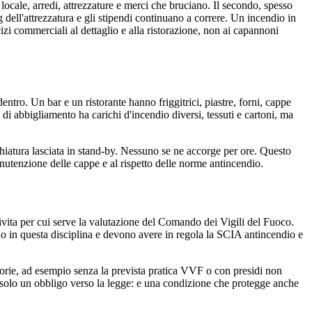
 locale, arredi, attrezzature e merci che bruciano. Il secondo, spesso
ing dell'attrezzatura e gli stipendi continuano a correre. Un incendio in
izi commerciali al dettaglio e alla ristorazione, non ai capannoni
entro. Un bar e un ristorante hanno friggitrici, piastre, forni, cappe
di abbigliamento ha carichi d'incendio diversi, tessuti e cartoni, ma
cchiatura lasciata in stand-by. Nessuno se ne accorge per ore. Questo
nutenzione delle cappe e al rispetto delle norme antincendio.
tivita per cui serve la valutazione del Comando dei Vigili del Fuoco.
ono in questa disciplina e devono avere in regola la SCIA antincendio e
atorie, ad esempio senza la prevista pratica VVF o con presidi non
e solo un obbligo verso la legge: e una condizione che protegge anche