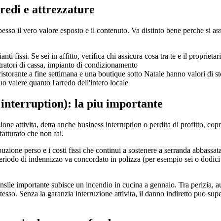
redi e attrezzature
esso il vero valore esposto e il contenuto. Va distinto bene perche si as
ti fissi. Se sei in affitto, verifica chi assicura cosa tra te e il proprietar
istratori di cassa, impianto di condizionamento
ristorante a fine settimana e una boutique sotto Natale hanno valori di s
uo valere quanto l'arredo dell'intero locale
 interruption): la piu importante
ione attivita, detta anche business interruption o perdita di profitto, cop
atturato che non fai.
zione perso e i costi fissi che continui a sostenere a serranda abbassata.
periodo di indennizzo va concordato in polizza (per esempio sei o dodici
sile importante subisce un incendio in cucina a gennaio. Tra perizia, a
tesso. Senza la garanzia interruzione attivita, il danno indiretto puo super