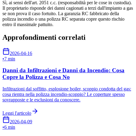
Sì, ai sensi dell'art. 2051 c.c. (responsabilità per le cose in custodia).
Il proprietario risponde dei danni cagionati a terzi dall'impianto a gas
se non prova il caso fortuito. La garanzia RC fabbricato della
polizza incendio o una polizza RC separata copre questo rischio
entro il massimale pattuito.
Approfondimenti correlati
2026-04-16
•
7 min
Danni da Infiltrazioni e Danni da Incendio: Cosa
Copre la Polizza e Cosa No
Infiltrazioni dal soffitto, esplosione boiler, scoppio condotta del gas:
cosa rientra nella polizza incendio-scoppio? Le coperture spesso
sovrapposte e le esclusioni da conoscere.
Leggi l'articolo
2026-04-09
•
6 min